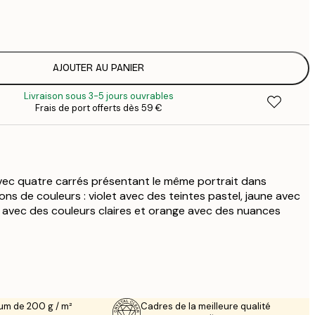
7
1
12
2
16
AJOUTER AU PANIER
2
Livraison sous 3-5 jours ouvrables
19
Frais de port offerts dès 59 €
3
26
4
64
vec quatre carrés présentant le même portrait dans
ns de couleurs : violet avec des teintes pastel, jaune avec
 avec des couleurs claires et orange avec des nuances
um de 200 g / m²
Cadres de la meilleure qualité