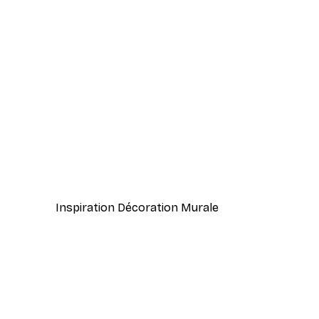
-40%*
Lever de Soleil Brumeux Post
À partir de 7,77 €
12,95 €
Inspiration Décoration Murale