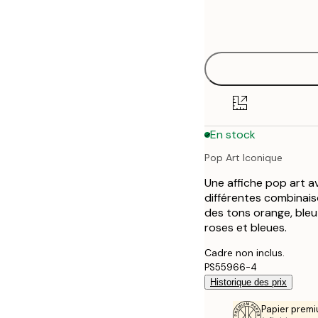
Frame
21x30 cm
options
30x40 cm
40x50 cm
50x70 cm
En stock
70x100 cm
Pop Art Iconique
100x150 cm
Une affiche pop art a
différentes combinaiso
des tons orange, bleu
roses et bleues.
Cadre non inclus.
PS55966-4
Historique des prix
Papier premi