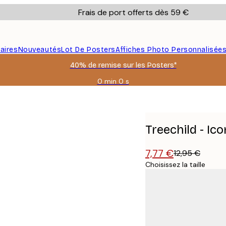
Frais de port offerts dès 59 €
aires
Nouveautés
Lot De Posters
Affiches Photo Personnalisée
40% de remise sur les Posters*
0 min
0 s
Valable
jusqu'au
e
:
2026-
08-
Treechild - Ic
09
7,77 €
12,95 €
Choisissez la taille