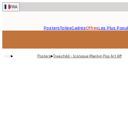
Skip
FRA
to
main
content.
Posters
Toiles
Cadres
Offres
Les Plus Popul
▸
▸
Posters
Treechild - Iconique Marilyn Pop Art Affich