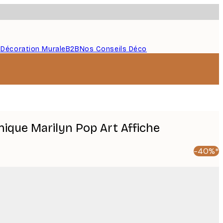
s
Décoration Murale
B2B
Nos Conseils Déco
onique Marilyn Pop Art Affiche
-40%*