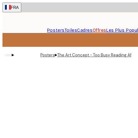
Skip
FRA
to
main
content.
Posters
Toiles
Cadres
Offres
Les Plus Popul
▸
▸
Posters
The Art Concept - Too Busy Reading Affic