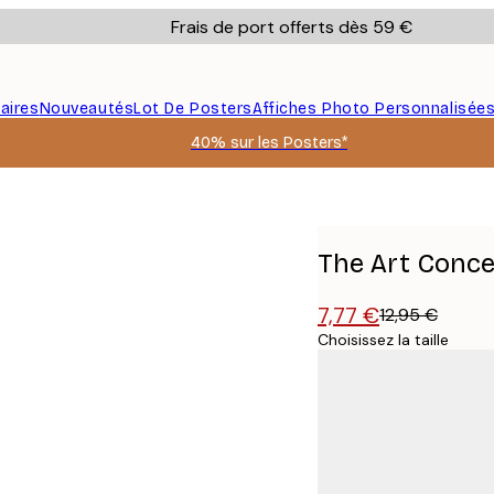
Frais de port offerts dès 59 €
aires
Nouveautés
Lot De Posters
Affiches Photo Personnalisée
40% sur les Posters*
he
The Art Conce
7,77 €
12,95 €
Choisissez la taille