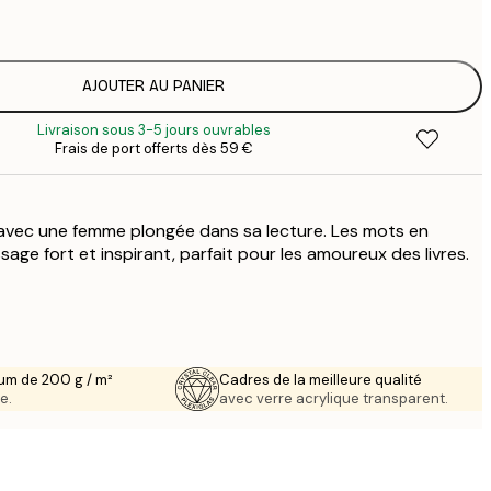
1
12
2
19
AJOUTER AU PANIER
3
Livraison sous 3-5 jours ouvrables
26
Frais de port offerts dès 59 €
4
64
avec une femme plongée dans sa lecture. Les mots en
ge fort et inspirant, parfait pour les amoureux des livres.
um de 200 g / m²
Cadres de la meilleure qualité
e.
avec verre acrylique transparent.