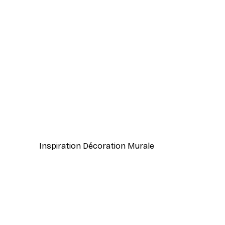
-40%*
Herbe de Plage Poster
À partir de 7,77 €
12,95 €
Inspiration Décoration Murale