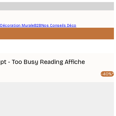
s
Décoration Murale
B2B
Nos Conseils Déco
pt - Too Busy Reading Affiche
-40%*