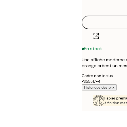
options
30x40 cm
50x70 cm
70x100 cm
En stock
100x150 cm
Une affiche moderne 
orange créent un messa
Cadre non inclus.
PS55517-4
Historique des prix
Papier premi
à finition mat