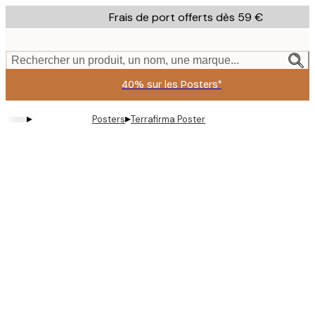
Skip
Frais de port offerts dès 59 €
to
main
content.
Rechercher un produit, un nom, une marque...
40% sur les Posters*
▸
▸
Posters
Terrafirma Poster