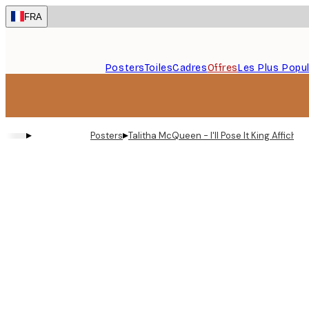
Skip
FRA
to
main
content.
Posters
Toiles
Cadres
Offres
Les Plus Popul
▸
▸
Posters
Talitha McQueen - I'll Pose It King Affiche