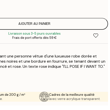
7
1
12
2
19
AJOUTER AU PANIER
3
Livraison sous 3-5 jours ouvrables
26
Frais de port offerts dès 59 €
4
64
tant une personne vêtue d'une luxueuse robe dorée et
es noires et une bordure en fourrure, se tenant devant un
cé et rose. Un texte rose indique "I'LL POSE IF I WANT TO."
um de 200 g / m²
Cadres de la meilleure qualité
e.
avec verre acrylique transparent.