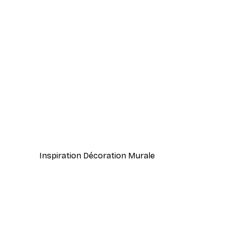
-40%*
Coco. Affiche
À partir de 7,77 €
12,95 €
Inspiration Décoration Murale