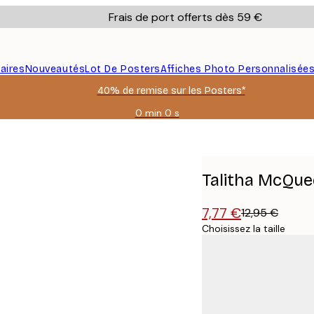
Frais de port offerts dès 59 €
aires
Nouveautés
Lot De Posters
Affiches Photo Personnalisée
40% de remise sur les Posters*
0 min
0 s
Valable
jusqu'au
:
2026-
08-
Talitha McQueen
09
7,77 €
12,95 €
Choisissez la taille