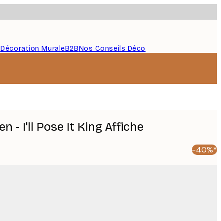
s
Décoration Murale
B2B
Nos Conseils Déco
 - I'll Pose It King Affiche
-40%*