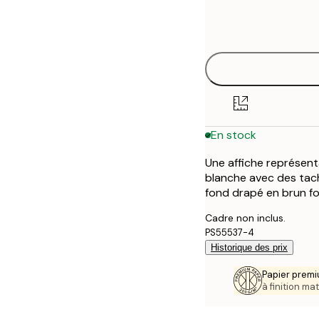
Frame
21x30 cm
options
30x40 cm
50x70 cm
70x100 cm
En stock
100x150 cm
Une affiche représen
blanche avec des tach
fond drapé en brun fon
Cadre non inclus.
PS55537-4
Historique des prix
Papier premi
à finition mat