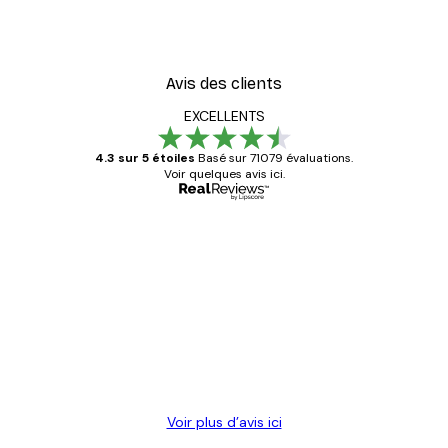
Avis des clients
EXCELLENTS
4.3 sur 5 étoiles
Basé sur 71079 évaluations.
Voir quelques avis ici.
Acheteur vérifié
Avis
des
Satisfaite !
clients
4 juin
Christelle K
Voir plus d’avis ici