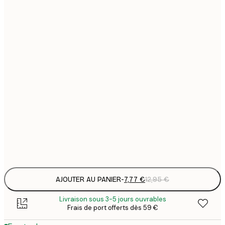
7
21x30 cm
1
12
30x40 cm
2
16
40x50 cm
2
21
50x70 cm
3
29
70x100 cm
4
Frame
options
AJOUTER AU PANIER
-
7,77 €
12,95 €
Livraison sous 3-5 jours ouvrables
Frais de port offerts dès 59 €