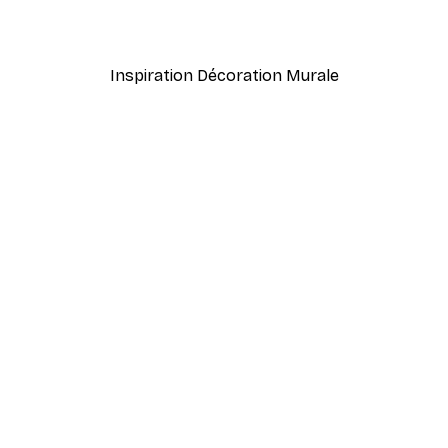
À partir de 7,77 €
12,95 €
Inspiration Décoration Murale