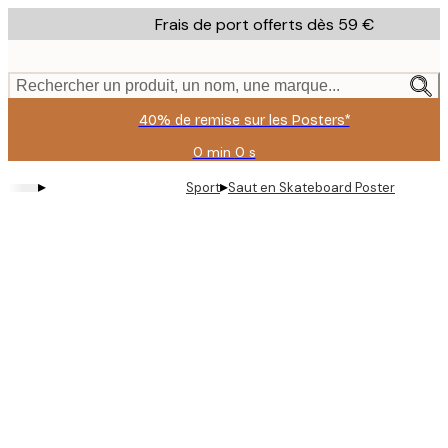
Skip
Frais de port offerts dès 59 €
to
main
content.
Rechercher un produit, un nom, une marque...
40% de remise sur les Posters*
0 min
0 s
Valable
jusqu'au
▸
▸
Sport
Saut en Skateboard Poster
:
2026-
08-
09