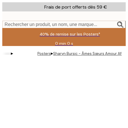
Skip
Frais de port offerts dès 59 €
to
main
content.
Rechercher un produit, un nom, une marque...
40% de remise sur les Posters*
0 min
0 s
Valable
jusqu'au
▸
▸
Posters
Sharyn Bursic - Âmes Sœurs Amour Affic
:
2026-
08-
09