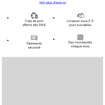
Voir plus d’avis ici
Frais de port
Livraison sous 3-5
offerts dès 59 €
jours ouvrables
Des nouveautés
Paiements
chaque mois
sécurisé
Email
ENVOYER