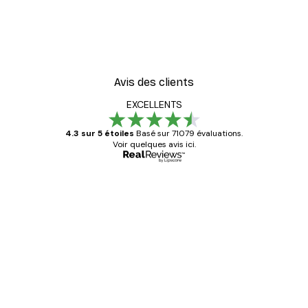
-40%*
ster
Coco. Affiche
À partir de 7,77 €
12,95 €
Avis des clients
EXCELLENTS
4.3 sur 5 étoiles
Basé sur 71079 évaluations.
Voir quelques avis ici.
Acheteur vérifié
Avis
des
Satisfaite !
clients
4 juin
Christelle K