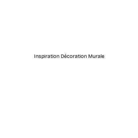
-30%*
yures Poissons Bleus Affiche
Pasta Pizza Vino Poster
À partir de 9,07 €
12,95 €
Inspiration Décoration Murale