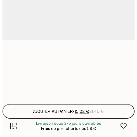
15
30x40 cm
2
23
50x70 cm
3
Frame
options
AJOUTER AU PANIER
-
15,02 €
21,45 €
Livraison sous 3-5 jours ouvrables
Frais de port offerts dès 59 €