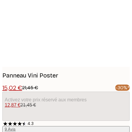
Product
images
Panneau Vini Poster
15,02 €
21,45 €
-30%*
Activez votre prix réservé aux membres
12,87 €
21,45 €
4.3
9
Avis