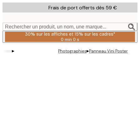
Skip
Frais de port offerts dès 59 €
to
main
content.
Rechercher un produit, un nom, une marque...
30% sur les affiches et 15% sur les cadres*
0 min
0 s
Valable
jusqu'au
▸
▸
Photographies
Panneau Vini Poster
:
2026-
08-
06