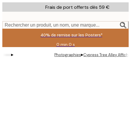
Skip
Frais de port offerts dès 59 €
to
main
content.
Rechercher un produit, un nom, une marque...
40% de remise sur les Posters*
0 min
0 s
Valable
jusqu'au
▸
▸
Photographies
Cypress Tree Alley Affiche
:
2026-
08-
09