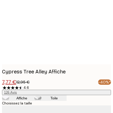
Product
images
Cypress Tree Alley Affiche
7,77 €
12,95 €
-40%*
4.6
126
Avis
Affiche
Toile
Choisissez la taille