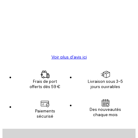
Avis
des
Satisfaite !
clients
4 juin
Christelle K
Voir plus d’avis ici
Frais de port
Livraison sous 3-5
offerts dès 59 €
jours ouvrables
Des nouveautés
Paiements
chaque mois
sécurisé