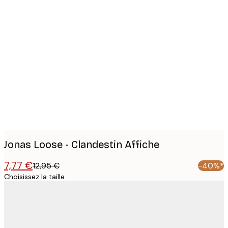
Product
images
Jonas Loose - Clandestin Affiche
7,77 €
12,95 €
-40%*
Choisissez la taille