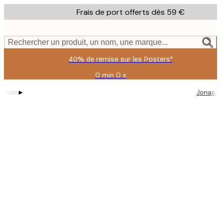
Skip
Frais de port offerts dès 59 €
to
main
content.
Rechercher un produit, un nom, une marque...
40% de remise sur les Posters*
0 min
0 s
Valable
jusqu'au
▸
Jonas 
:
2026-
08-
09