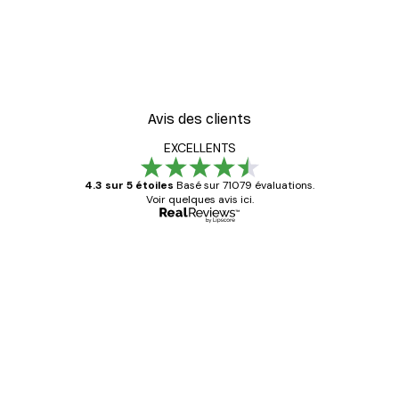
Avis des clients
EXCELLENTS
4.3 sur 5 étoiles
Basé sur 71079 évaluations.
Voir quelques avis ici.
Acheteur vérifié
Avis
des
Satisfaite !
clients
4 juin
Christelle K