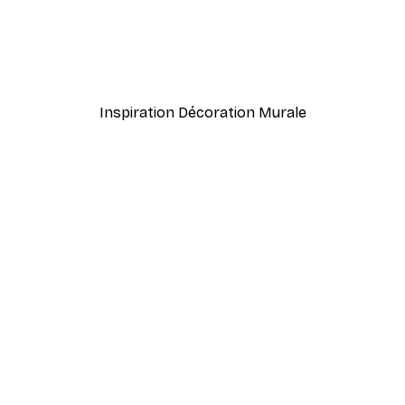
-40%*
rtre Poster
Herbe de Plage Poster
À partir de 7,77 €
12,95 €
Inspiration Décoration Murale