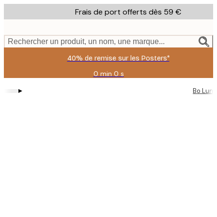
Skip
Frais de port offerts dès 59 €
to
main
content.
Rechercher un produit, un nom, une marque...
40% de remise sur les Posters*
0 min
0 s
Valable
jusqu'au
▸
Bo Lun
:
2026-
08-
09