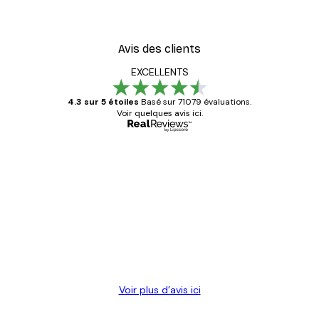
Avis des clients
EXCELLENTS
4.3 sur 5 étoiles
Basé sur 71079 évaluations.
Voir quelques avis ici.
Acheteur vérifié
Avis
des
Satisfaite !
clients
4 juin
Christelle K
Voir plus d’avis ici