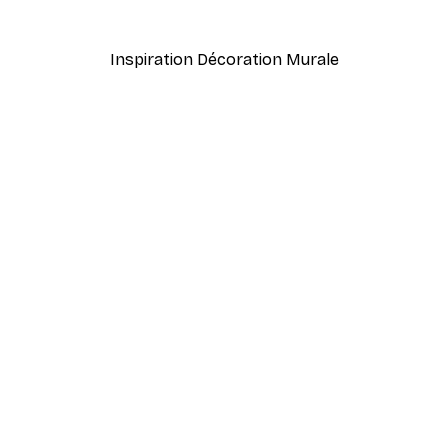
À partir de 7,77 €
12,95 €
Inspiration Décoration Murale