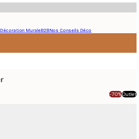
s
Décoration Murale
B2B
Nos Conseils Déco
r
-70%
Outlet