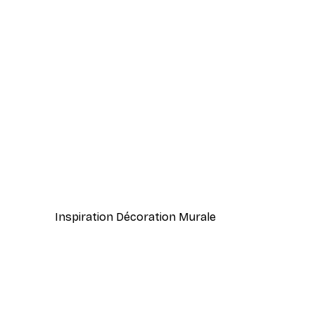
-70%
Outlet
Bourdon Fleur Poster
À partir de 3,88 €
12,95 €
Inspiration Décoration Murale