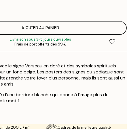
3
1
5
2
8
AJOUTER AU PANIER
3
Livraison sous 3-5 jours ouvrables
Frais de port offerts dès 59 €
 avec le signe Verseau en doré et des symboles spirituels
sur un fond beige. Les posters des signes du zodiaque sont
itez rendre votre foyer plus personnel, mais ils sont aussi un
s amis !
 d'une bordure blanche qui donne à l'image plus de
 le motif.
um de 200 g / m²
Cadres de la meilleure qualité