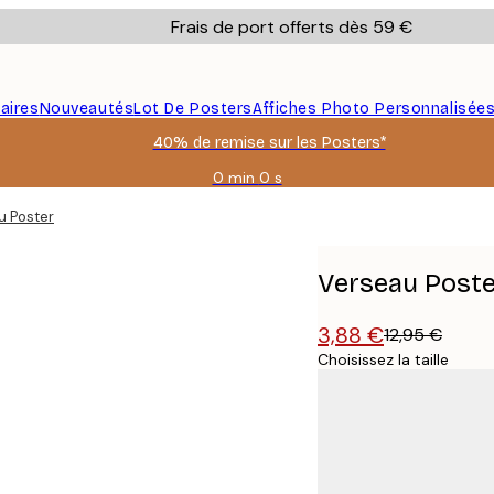
Frais de port offerts dès 59 €
aires
Nouveautés
Lot De Posters
Affiches Photo Personnalisée
40% de remise sur les Posters*
0 min
0 s
Valable
jusqu'au
u Poster
:
2026-
08-
Verseau Poste
09
3,88 €
12,95 €
Choisissez la taille