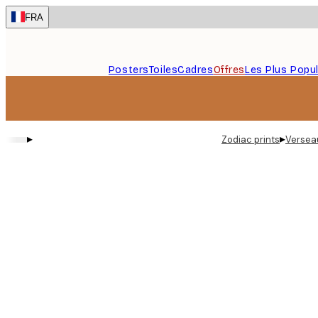
Skip
FRA
to
main
content.
Posters
Toiles
Cadres
Offres
Les Plus Popul
▸
▸
Zodiac prints
Versea