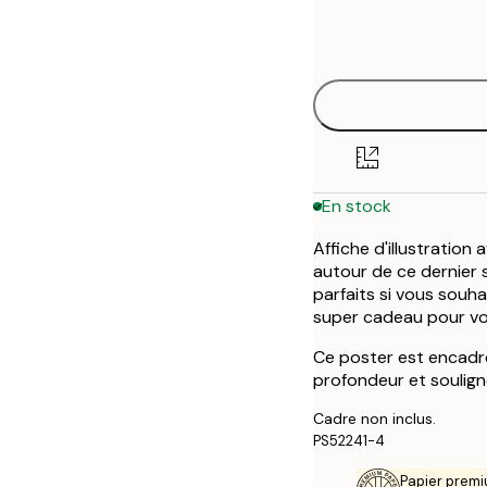
Frame
21x30 cm
options
30x40 cm
50x70 cm
En stock
Affiche d'illustration
autour de ce dernier 
parfaits si vous souha
super cadeau pour vo
Ce poster est encadré
profondeur et souligne
Cadre non inclus.
PS52241-4
Papier premi