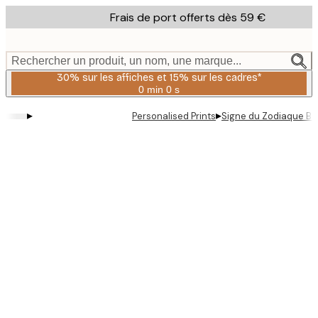
Skip
Frais de port offerts dès 59 €
to
main
content.
Rechercher un produit, un nom, une marque...
30% sur les affiches et 15% sur les cadres*
0 min
0 s
Valable
jusqu'au
▸
▸
Personalised Prints
Signe du Zodiaque Be
:
2026-
08-
06