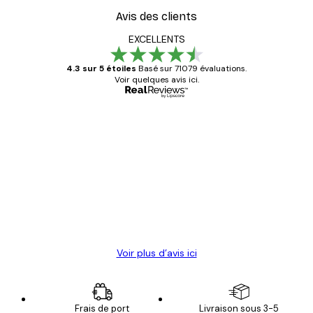
Avis des clients
EXCELLENTS
4.3 sur 5 étoiles
Basé sur 71079 évaluations.
Voir quelques avis ici.
Acheteur vérifié
Avis
des
Satisfaite !
clients
4 juin
Christelle K
Voir plus d’avis ici
Frais de port
Livraison sous 3-5