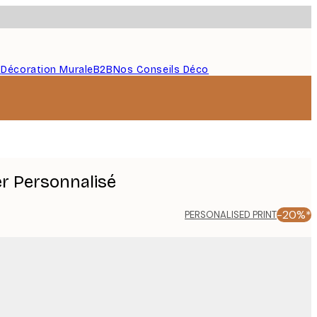
s
Décoration Murale
B2B
Nos Conseils Déco
er Personnalisé
-20%*
PERSONALISED PRINT