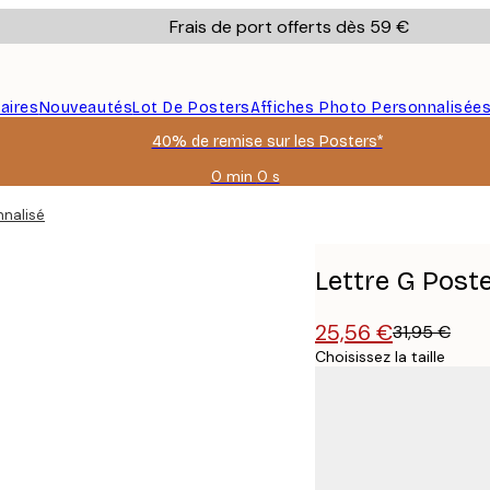
Frais de port offerts dès 59 €
aires
Nouveautés
Lot De Posters
Affiches Photo Personnalisée
40% de remise sur les Posters*
0 min
0 s
Valable
jusqu'au
nnalisé
:
2026-
08-
Lettre G Post
09
25,56 €
31,95 €
Choisissez la taille