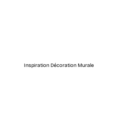
-40%*
Coco. Affiche
À partir de 7,77 €
12,95 €
Inspiration Décoration Murale