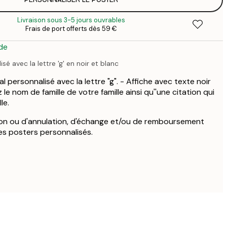
25
3
Livraison sous 3-5 jours ouvrables
33
Frais de port offerts dès 59 €
4
de
isé avec la lettre 'g' en noir et blanc
l personnalisé avec la lettre "g". - Affiche avec texte noir
 le nom de famille de votre famille ainsi qu''une citation qui
le.
ion ou d'annulation, d'échange et/ou de remboursement
les posters personnalisés.