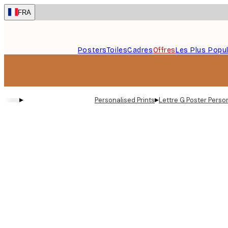
Skip
FRA
to
main
content.
Posters
Toiles
Cadres
Offres
Les Plus Popul
▸
▸
Personalised Prints
Lettre G Poster Perso