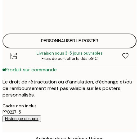
25
30x40 cm
3
33
50x70 cm
4
PERSONNALISER LE POSTER
Livraison sous 3-5 jours ouvrables
Frais de port offerts dès 59 €
Produit sur commande
Le droit de rétractation ou d'annulation, d'échange et/ou
de remboursement n’est pas valable sur les posters
personnalisés.
Cadre non inclus.
PP0227-5
Historique des prix
Articles dans le même thème