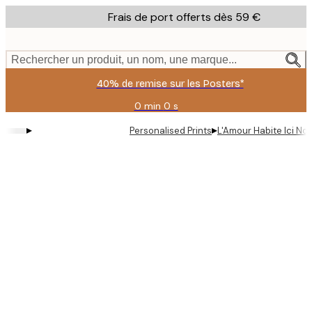
Skip
Frais de port offerts dès 59 €
to
main
content.
Rechercher un produit, un nom, une marque...
40% de remise sur les Posters*
0 min
0 s
Valable
jusqu'au
▸
▸
Personalised Prints
L'Amour Habite Ici No
:
2026-
08-
09