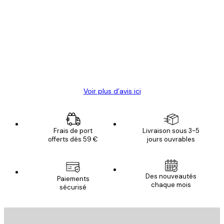
Avis
des
Satisfaite !
clients
4 juin
Christelle K
Voir plus d’avis ici
Frais de port
Livraison sous 3-5
offerts dès 59 €
jours ouvrables
Des nouveautés
Paiements
chaque mois
sécurisé