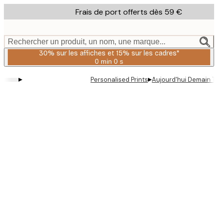
Skip
Frais de port offerts dès 59 €
to
main
content.
Rechercher un produit, un nom, une marque...
30% sur les affiches et 15% sur les cadres*
0 min
0 s
Valable
jusqu'au
▸
▸
Personalised Prints
Aujourd'hui Demain To
:
2026-
08-
06