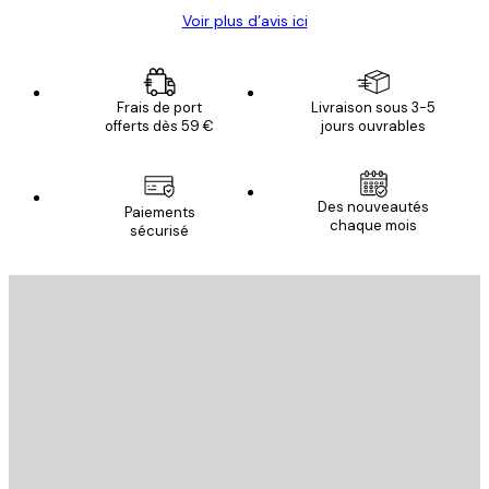
Voir plus d’avis ici
Frais de port
Livraison sous 3-5
offerts dès 59 €
jours ouvrables
Des nouveautés
Paiements
chaque mois
sécurisé
Email
ENVOYER