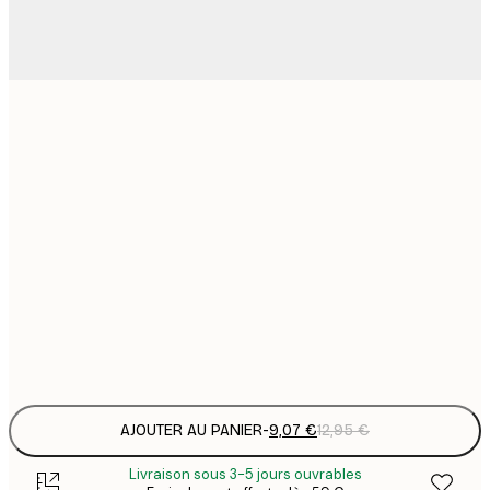
9
21x30 cm
1
15
30x40 cm
2
23
50x70 cm
3
30
70x100 cm
4
Frame
options
AJOUTER AU PANIER
-
9,07 €
12,95 €
Livraison sous 3-5 jours ouvrables