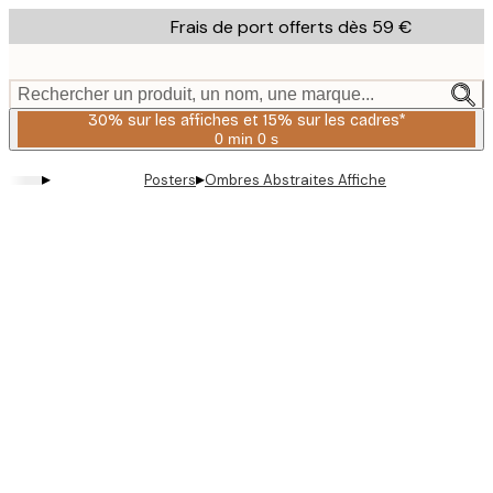
Skip
Frais de port offerts dès 59 €
to
main
content.
Rechercher un produit, un nom, une marque...
30% sur les affiches et 15% sur les cadres*
0 min
0 s
Valable
jusqu'au
▸
▸
Posters
Ombres Abstraites Affiche
:
2026-
08-
06