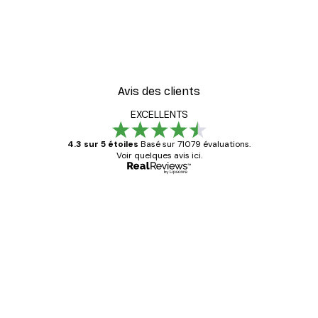
-30%*
er
Vue Matinale sur le Lac P
À partir de 9,07 €
12,95 €
Avis des clients
EXCELLENTS
4.3 sur 5 étoiles
Basé sur 71079 évaluations.
Voir quelques avis ici.
Acheteur vérifié
Avis
des
Satisfaite !
clients
4 juin
Christelle K