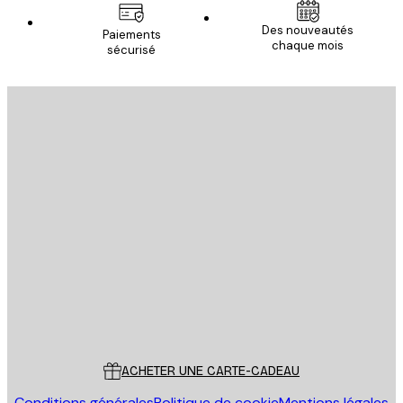
Des nouveautés
Paiements
chaque mois
sécurisé
Email
ENVOYER
Store
Poster Store
Service Client
ACHETER UNE CARTE-CADEAU
Conditions générales
Politique de cookie
Mentions légales