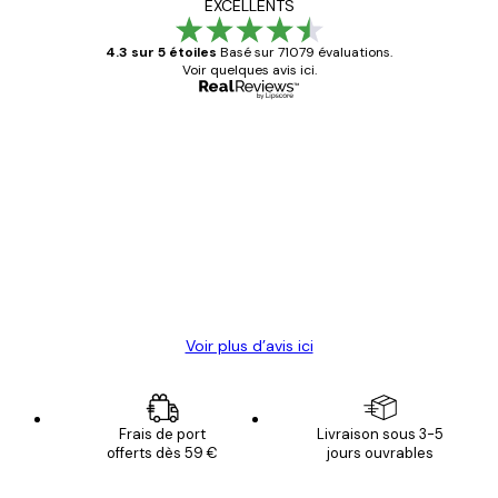
EXCELLENTS
4.3 sur 5 étoiles
Basé sur 71079 évaluations.
Voir quelques avis ici.
Acheteur vérifié
Avis
des
Satisfaite !
clients
4 juin
Christelle K
Voir plus d’avis ici
Frais de port
Livraison sous 3-5
offerts dès 59 €
jours ouvrables