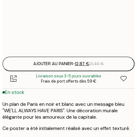
12
30x40 cm
2
19
50x70 cm
3
Frame
options
AJOUTER AU PANIER
-
12,87 €
21,45 €
Livraison sous 3-5 jours ouvrables
Frais de port offerts dès 59 €
En stock
Un plan de Paris en noir et blanc avec un message bleu
"WE'LL ALWAYS HAVE PARIS". Une décoration murale
élégante pour les amoureux de la capitale.
Ce poster a été initialement réalisé avec un effet texturé.