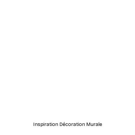
-40%*
meux Poster
Fashion Street Poster
À partir de 7,77 €
12,95 €
Inspiration Décoration Murale