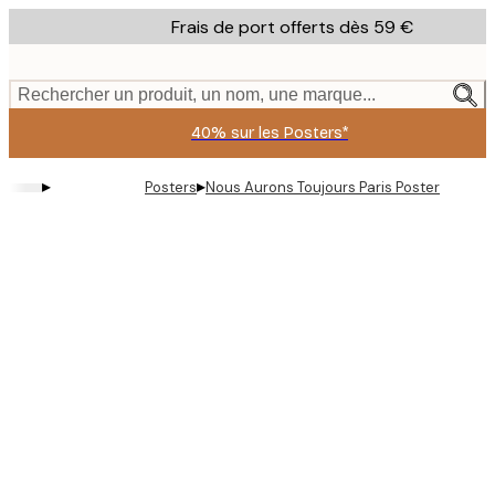
Skip
Frais de port offerts dès 59 €
to
main
content.
Rechercher un produit, un nom, une marque...
40% sur les Posters*
▸
▸
Posters
Nous Aurons Toujours Paris Poster