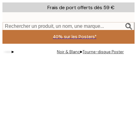
Skip
Frais de port offerts dès 59 €
to
main
content.
Rechercher un produit, un nom, une marque...
40% sur les Posters*
▸
▸
Noir & Blanc
Tourne-disque Poster
Product
images