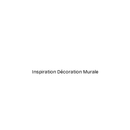
-40%*
wer Bridge Brumeux Poster
Music Affiche
À partir de 7,77 €
12,95 €
Inspiration Décoration Murale