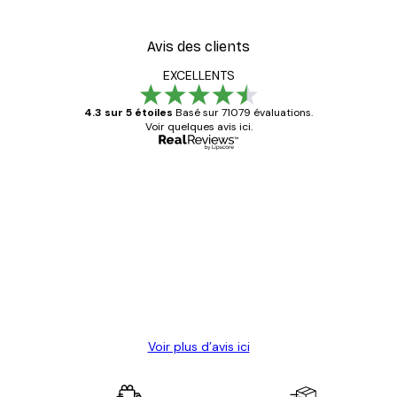
Avis des clients
EXCELLENTS
4.3 sur 5 étoiles
Basé sur 71079 évaluations.
Voir quelques avis ici.
Acheteur vérifié
Avis
des
Satisfaite !
clients
4 juin
Christelle K
Voir plus d’avis ici