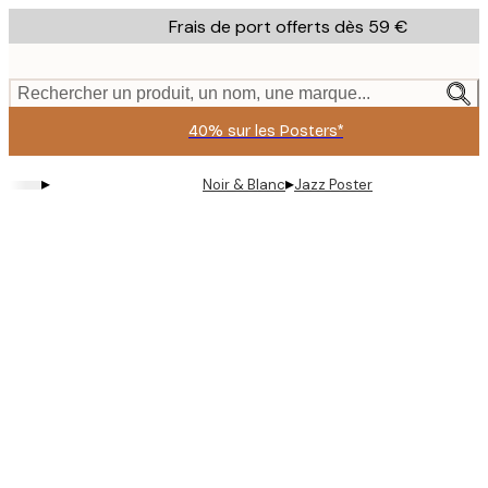
Skip
Frais de port offerts dès 59 €
to
main
content.
Rechercher un produit, un nom, une marque...
40% sur les Posters*
▸
▸
Noir & Blanc
Jazz Poster