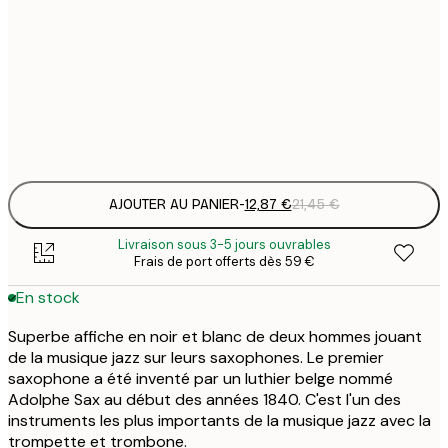
12
30x40 cm
2
19
50x70 cm
3
Frame
options
AJOUTER AU PANIER
-
12,87 €
21,45 €
Livraison sous 3-5 jours ouvrables
Frais de port offerts dès 59 €
En stock
Superbe affiche en noir et blanc de deux hommes jouant
de la musique jazz sur leurs saxophones. Le premier
saxophone a été inventé par un luthier belge nommé
Adolphe Sax au début des années 1840. C'est l'un des
instruments les plus importants de la musique jazz avec la
trompette et trombone.