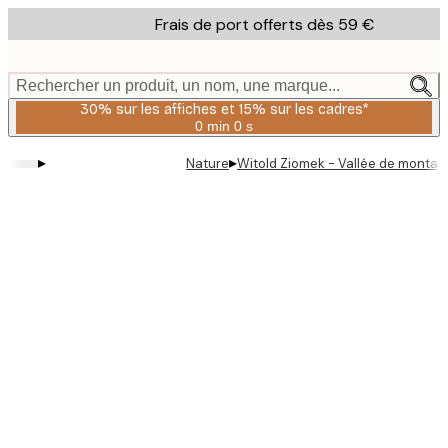
Skip
Frais de port offerts dès 59 €
to
main
content.
Rechercher un produit, un nom, une marque...
30% sur les affiches et 15% sur les cadres*
0 min
0 s
Valable
jusqu'au
▸
▸
Nature
Witold Ziomek - Vallée de montag
:
2026-
08-
06