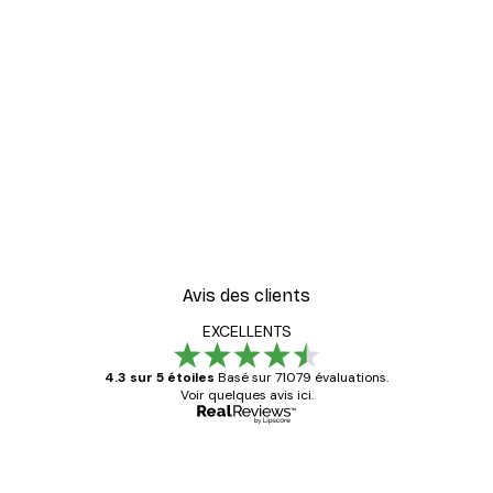
-30%*
er
Vue Matinale sur le Lac P
À partir de 9,07 €
12,95 €
Avis des clients
EXCELLENTS
4.3 sur 5 étoiles
Basé sur 71079 évaluations.
Voir quelques avis ici.
Acheteur vérifié
Avis