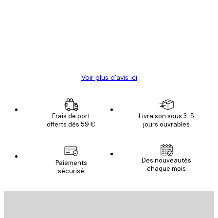
des
Satisfaite !
clients
4 juin
Christelle K
Voir plus d’avis ici
Frais de port
Livraison sous 3-5
offerts dès 59 €
jours ouvrables
Des nouveautés
Paiements
chaque mois
sécurisé