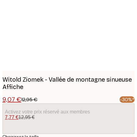
Product
images
Witold Ziomek - Vallée de montagne sinueuse
Affiche
9,07 €
12,95 €
-30%*
Activez votre prix réservé aux membres
7,77 €
12,95 €
Choisissez la taille