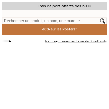
Skip
Frais de port offerts dès 59 €
to
main
content.
Rechercher un produit, un nom, une marque...
40% sur les Posters*
▸
▸
Nature
Roseaux au Lever du Soleil Poster