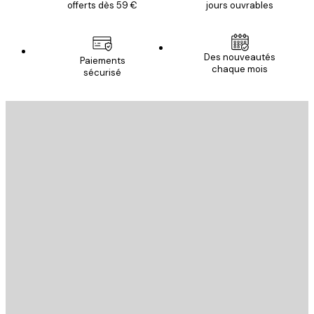
offerts dès 59 €
jours ouvrables
Des nouveautés
Paiements
chaque mois
sécurisé
Email
ENVOYER
Store
Poster Store
Service Client