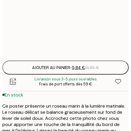
5
30x40 cm
2
8
50x70 cm
3
Frame
options
AJOUTER AU PANIER
-
5,84 €
21,45 €
Livraison sous 3-5 jours ouvrables
Frais de port offerts dès 59 €
En stock
Ce poster présente un roseau marin à la lumière matinale.
Le roseau délicat se balance gracieusement sur fond de
lever de soleil doux. Accrochez cette photo chez vous
pour apporter une touche de la tranquillité du bord de
mer à l'intérieur. Laissez la beauté du roseau marin au