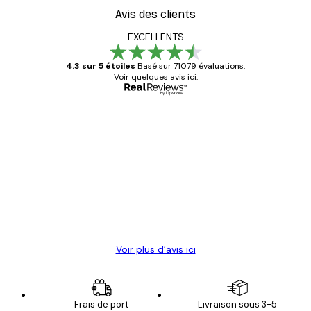
Avis des clients
EXCELLENTS
4.3 sur 5 étoiles
Basé sur 71079 évaluations.
Voir quelques avis ici.
Acheteur vérifié
Avis
des
Satisfaite !
clients
4 juin
Christelle K
Voir plus d’avis ici
Frais de port
Livraison sous 3-5