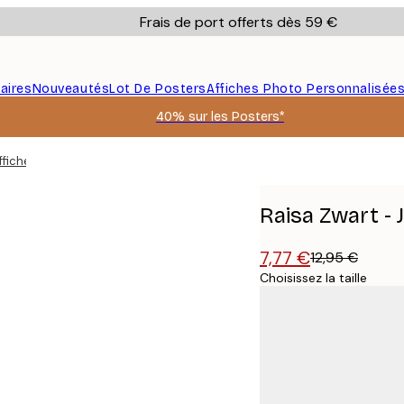
Frais de port offerts dès 59 €
aires
Nouveautés
Lot De Posters
Affiches Photo Personnalisée
40% sur les Posters*
ffiche
Raisa Zwart - 
7,77 €
12,95 €
Choisissez la taille