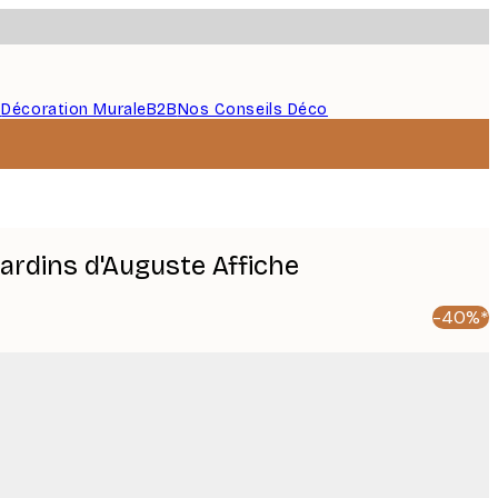
s
Décoration Murale
B2B
Nos Conseils Déco
Jardins d'Auguste Affiche
-40%*