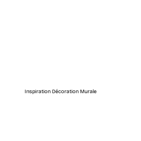
-40%*
Branche Abstraite Poster
À partir de 7,77 €
12,95 €
Inspiration Décoration Murale