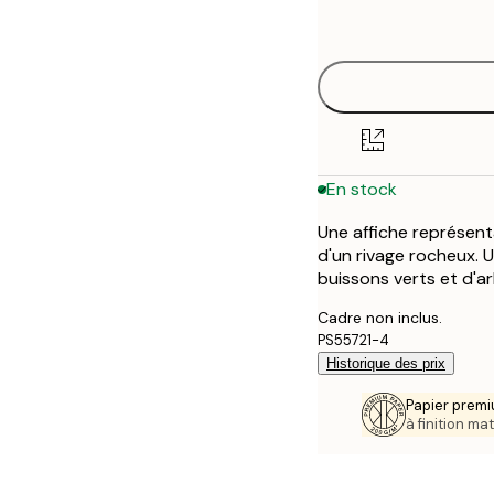
options
30x40 cm
40x50 cm
50x50 cm
En stock
50x70 cm
Une affiche représent
70x100 cm
d'un rivage rocheux. U
buissons verts et d'ar
100x150 cm
Cadre non inclus.
PS55721-4
Historique des prix
Papier premi
à finition mat