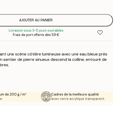
1
12
2
16
AJOUTER AU PANIER
2
Livraison sous 3-5 jours ouvrables
16
Frais de port offerts dès 59 €
2
19
3
ant une scène côtière lumineuse avec une eau bleue près
26
4
n sentier de pierre sinueux descend la colline, entouré de
bres.
64
um de 200 g / m²
Cadres de la meilleure qualité
e.
avec verre acrylique transparent.