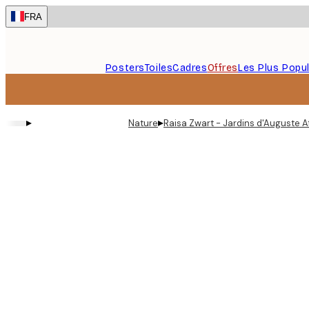
Skip
FRA
to
main
content.
Posters
Toiles
Cadres
Offres
Les Plus Popul
▸
▸
Nature
Raisa Zwart - Jardins d'Auguste A