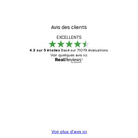
Avis des clients
EXCELLENTS
4.3 sur 5 étoiles
Basé sur 71079 évaluations.
Voir quelques avis ici.
Acheteur vérifié
Avis
des
Satisfaite !
clients
4 juin
Christelle K
Voir plus d’avis ici