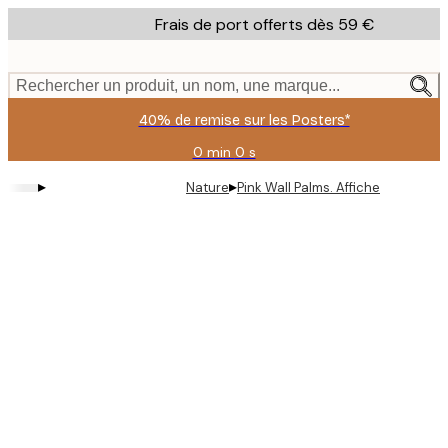
Skip
Frais de port offerts dès 59 €
to
main
content.
Rechercher un produit, un nom, une marque...
40% de remise sur les Posters*
0 min
0 s
Valable
jusqu'au
▸
▸
Nature
Pink Wall Palms. Affiche
:
2026-
08-
09