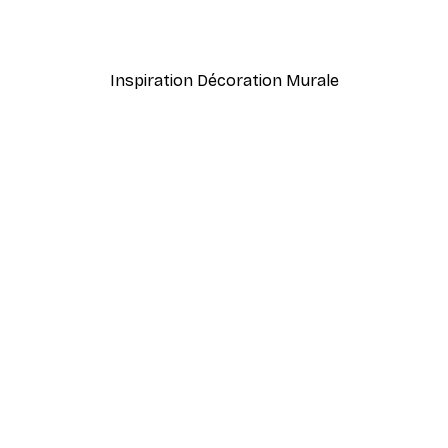
À partir de 3,88 €
12,95 €
Inspiration Décoration Murale