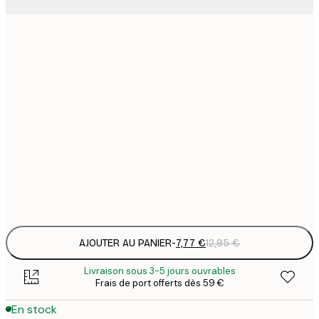
7
21x30 cm
1
12
30x40 cm
2
16
40x50 cm
2
16
50x50 cm
2
Frame
options
AJOUTER AU PANIER
-
7,77 €
12,95 €
Livraison sous 3-5 jours ouvrables
Frais de port offerts dès 59 €
En stock