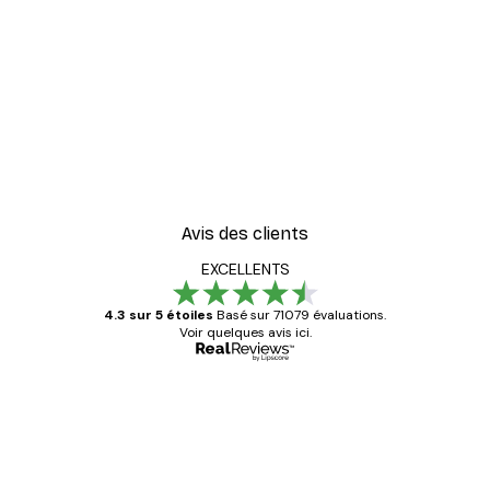
-40%*
ster
Coco. Affiche
À partir de 7,77 €
12,95 €
Avis des clients
EXCELLENTS
4.3 sur 5 étoiles
Basé sur 71079 évaluations.
Voir quelques avis ici.
Acheteur vérifié
Avis
des
Satisfaite !
clients