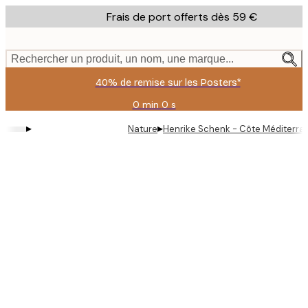
Skip
Frais de port offerts dès 59 €
to
main
content.
Rechercher un produit, un nom, une marque...
40% de remise sur les Posters*
0 min
0 s
Valable
jusqu'au
▸
▸
Nature
Henrike Schenk - Côte Méditerran
:
2026-
08-
09