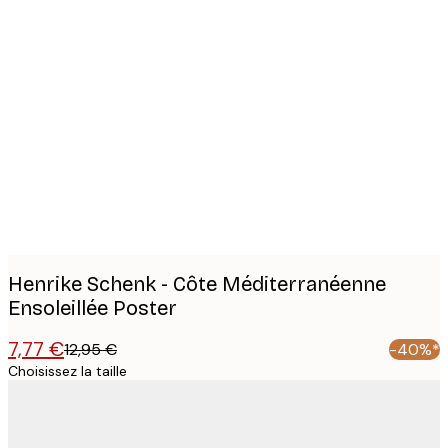
Product
images
Henrike Schenk - Côte Méditerranéenne
Ensoleillée Poster
7,77 €
12,95 €
-40%*
Choisissez la taille