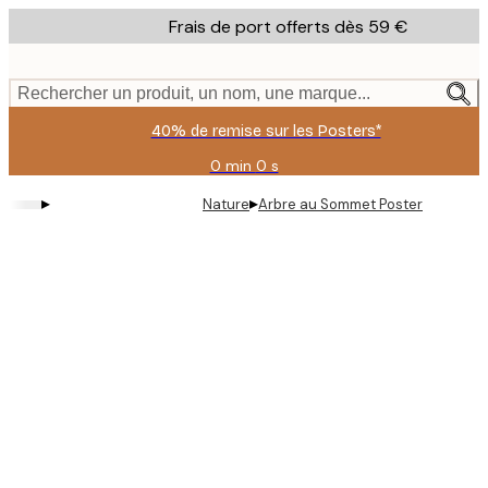
Skip
Frais de port offerts dès 59 €
to
main
content.
Rechercher un produit, un nom, une marque...
40% de remise sur les Posters*
0 min
0 s
Valable
jusqu'au
▸
▸
Nature
Arbre au Sommet Poster
:
2026-
08-
09