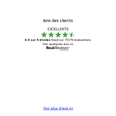
Avis des clients
EXCELLENTS
4.3 sur 5 étoiles
Basé sur 71079 évaluations.
Voir quelques avis ici.
Acheteur vérifié
Avis
des
Satisfaite !
clients
4 juin
Christelle K
Voir plus d’avis ici