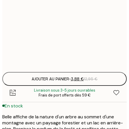
3
21x30 cm
1
5
30x40 cm
2
8
50x70 cm
3
Frame
options
AJOUTER AU PANIER
-
3,88 €
12,95 €
Livraison sous 3-5 jours ouvrables
Frais de port offerts dès 59 €
En stock
Belle affiche de la nature d'un arbre au sommet d'une
montagne avec un paysage forestier et un lac en arrière-
plan. Respirez le parfum de la forêt et profitez de cette