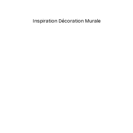
À partir de 7,77 €
12,95 €
Inspiration Décoration Murale