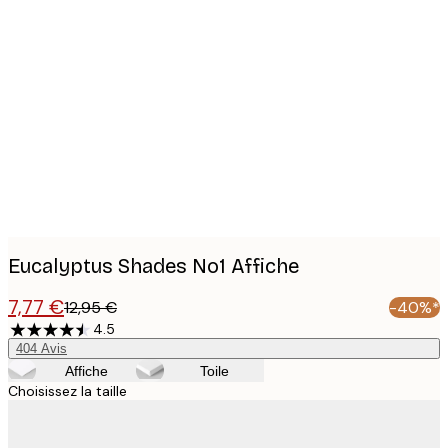
Product
images
Eucalyptus Shades No1 Affiche
7,77 €
12,95 €
-40%*
4.5
404
Avis
Affiche
Toile
Choisissez la taille