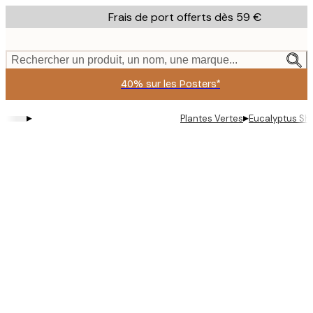
Skip
Frais de port offerts dès 59 €
to
main
content.
Rechercher un produit, un nom, une marque...
40% sur les Posters*
▸
▸
Plantes Vertes
Eucalyptus Sha