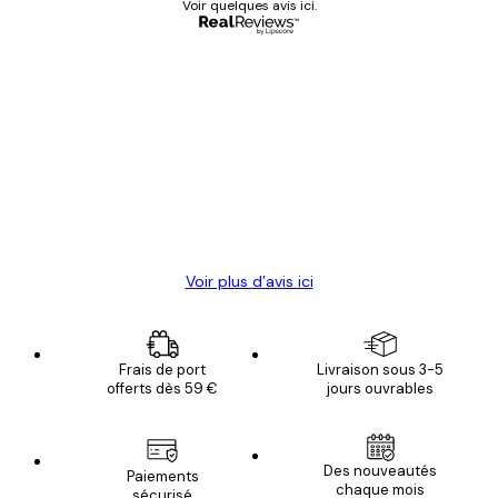
Voir quelques avis ici.
Acheteur vérifié
Avis
des
Satisfaite !
clients
4 juin
Christelle K
Voir plus d’avis ici
Frais de port
Livraison sous 3-5
offerts dès 59 €
jours ouvrables
Des nouveautés
Paiements
chaque mois
sécurisé