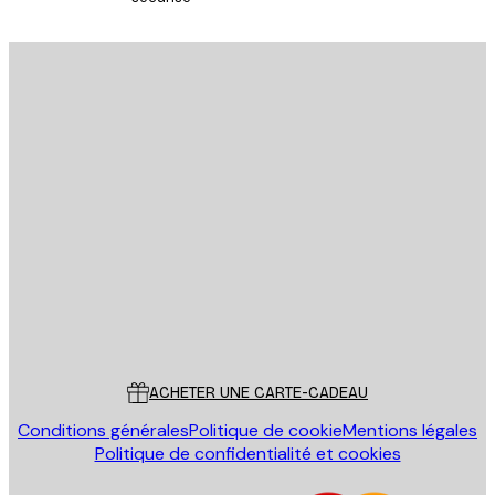
Email
ENVOYER
Store
Poster Store
Service Client
ACHETER UNE CARTE-CADEAU
Conditions générales
Politique de cookie
Mentions légales
Politique de confidentialité et cookies