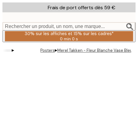
Skip
Frais de port offerts dès 59 €
to
main
content.
Rechercher un produit, un nom, une marque...
30% sur les affiches et 15% sur les cadres*
0 min
0 s
Valable
jusqu'au
▸
▸
Posters
Merel Takken - Fleur Blanche Vase Bleu Po
:
2026-
08-
06