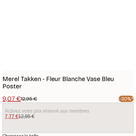
Product
images
Merel Takken - Fleur Blanche Vase Bleu
Poster
9,07 €
12,95 €
-30%*
Activez votre prix réservé aux membres
7,77 €
12,95 €
Choisissez la taille