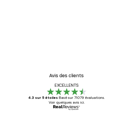
-30%*
er
Vue Matinale sur le Lac P
À partir de 9,07 €
12,95 €
Avis des clients
EXCELLENTS
4.3 sur 5 étoiles
Basé sur 71079 évaluations.
Voir quelques avis ici.
Acheteur vérifié
Avis
des