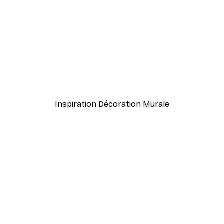
-40%*
meux Poster
Coco. Affiche
À partir de 7,77 €
12,95 €
Inspiration Décoration Murale