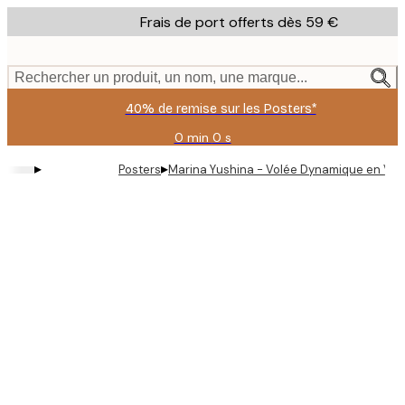
Skip
Frais de port offerts dès 59 €
to
main
content.
Rechercher un produit, un nom, une marque...
40% de remise sur les Posters*
0 min
0 s
Valable
jusqu'au
▸
▸
Posters
Marina Yushina - Volée Dynamique en Vol 
:
2026-
08-
09