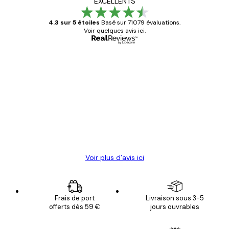
EXCELLENTS
4.3 sur 5 étoiles
Basé sur 71079 évaluations.
Voir quelques avis ici.
Acheteur vérifié
Avis
des
Satisfaite !
clients
4 juin
Christelle K
Voir plus d’avis ici
Frais de port
Livraison sous 3-5
offerts dès 59 €
jours ouvrables