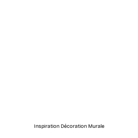
-40%*
 Poster
Tree Top Fog. Poster
À partir de 7,77 €
12,95 €
Inspiration Décoration Murale