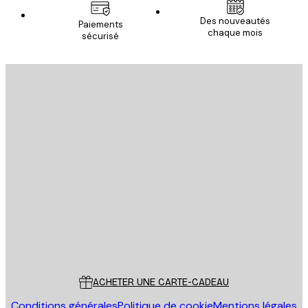
Des nouveautés
Paiements
chaque mois
sécurisé
Email
ENVOYER
Store
Poster Store
Service Client
ACHETER UNE CARTE-CADEAU
Conditions générales
Politique de cookie
Mentions légales