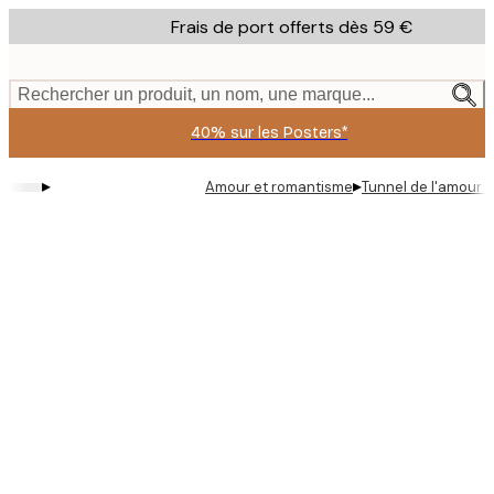
Skip
Frais de port offerts dès 59 €
to
main
content.
Rechercher un produit, un nom, une marque...
40% sur les Posters*
▸
▸
Amour et romantisme
Tunnel de l'amour 