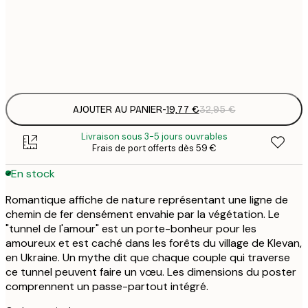
19
50x70 cm
3
Frame
options
AJOUTER AU PANIER
-
19,77 €
32,95 €
Livraison sous 3-5 jours ouvrables
Frais de port offerts dès 59 €
En stock
Romantique affiche de nature représentant une ligne de
chemin de fer densément envahie par la végétation. Le
"tunnel de l'amour" est un porte-bonheur pour les
amoureux et est caché dans les forêts du village de Klevan,
en Ukraine. Un mythe dit que chaque couple qui traverse
ce tunnel peuvent faire un vœu. Les dimensions du poster
comprennent un passe-partout intégré.