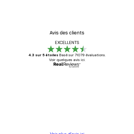
Avis des clients
EXCELLENTS
4.3 sur 5 étoiles
Basé sur 71079 évaluations.
Voir quelques avis ici.
Acheteur vérifié
Avis
des
Satisfaite !
clients
4 juin
Christelle K