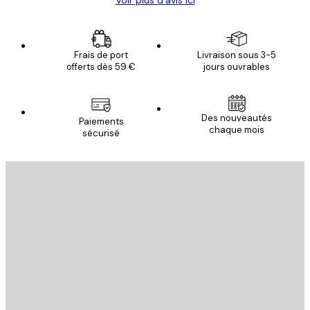
Voir plus d’avis ici
Frais de port
Livraison sous 3-5
offerts dès 59 €
jours ouvrables
Des nouveautés
Paiements
chaque mois
sécurisé
Email
ENVOYER