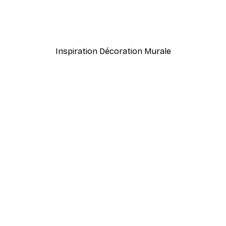
rait Poster
Branche Abstraite Poster
À partir de 7,77 €
12,95 €
Inspiration Décoration Murale