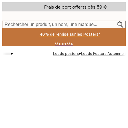
Skip
Frais de port offerts dès 59 €
to
main
content.
Rechercher un produit, un nom, une marque...
40% de remise sur les Posters*
0 min
0 s
Valable
jusqu'au
▸
▸
Lot de posters
Lot de Posters Automne 
:
2026-
08-
09