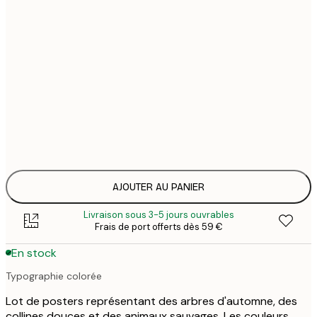
19
21x30 cm
3
32
30x40 cm
6
41
40x50 cm
8
49
50x70 cm
9
65
70x100 cm
131
AJOUTER AU PANIER
Livraison sous 3-5 jours ouvrables
Frais de port offerts dès 59 €
En stock
Typographie colorée
Lot de posters représentant des arbres d'automne, des
collines douces et des animaux sauvages. Les couleurs