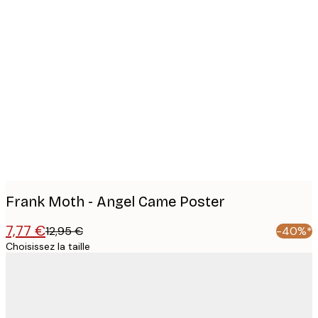
Product
images
Frank Moth - Angel Came Poster
7,77 €
12,95 €
-40%*
Choisissez la taille