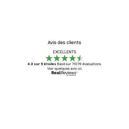
-40%*
ster
Coco. Affiche
À partir de 7,77 €
12,95 €
Avis des clients
EXCELLENTS
4.3 sur 5 étoiles
Basé sur 71079 évaluations.
Voir quelques avis ici.
Acheteur vérifié
Avis
des
Satisfaite !
clients
4 juin
Christelle K