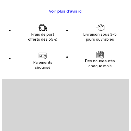
Voir plus d’avis ici
Frais de port
Livraison sous 3-5
offerts dès 59 €
jours ouvrables
Des nouveautés
Paiements
chaque mois
sécurisé
Email
ENVOYER