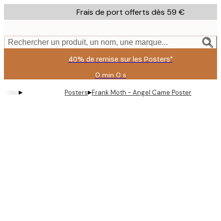
Skip
Frais de port offerts dès 59 €
to
main
content.
Rechercher un produit, un nom, une marque...
40% de remise sur les Posters*
0 min
0 s
Valable
jusqu'au
▸
▸
Posters
Frank Moth - Angel Came Poster
:
2026-
08-
09