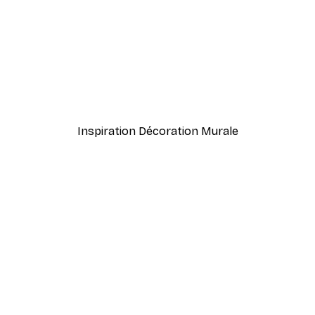
-40%*
nd. Affiche
Nikita Jariwala - Figues Vi
À partir de 7,77 €
12,95 €
Inspiration Décoration Murale