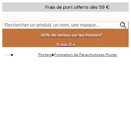
Skip
Frais de port offerts dès 59 €
to
main
content.
Rechercher un produit, un nom, une marque...
40% de remise sur les Posters*
0 min
0 s
Valable
jusqu'au
▸
▸
Posters
Formation de Parachutistes Poster
:
2026-
08-
09