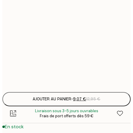
9
21x30 cm
1
15
30x40 cm
2
25
50x70 cm
3
Frame
options
AJOUTER AU PANIER
-
9,07 €
12,95 €
Livraison sous 3-5 jours ouvrables
Frais de port offerts dès 59 €
En stock