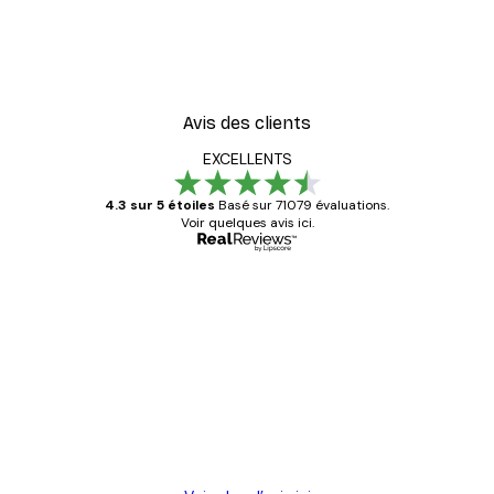
Avis des clients
EXCELLENTS
4.3 sur 5 étoiles
Basé sur 71079 évaluations.
Voir quelques avis ici.
Acheteur vérifié
Avis
des
Satisfaite !
clients
4 juin
Christelle K