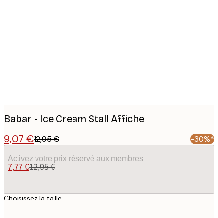
Product
images
Babar - Ice Cream Stall Affiche
9,07 €
12,95 €
-30%*
Activez votre prix réservé aux membres
7,77 €
12,95 €
Choisissez la taille