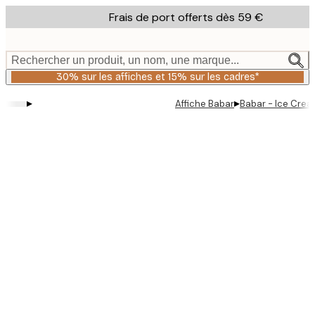
Skip
Frais de port offerts dès 59 €
to
main
content.
Rechercher un produit, un nom, une marque...
30% sur les affiches et 15% sur les cadres*
▸
▸
Affiche Babar
Babar - Ice Cream