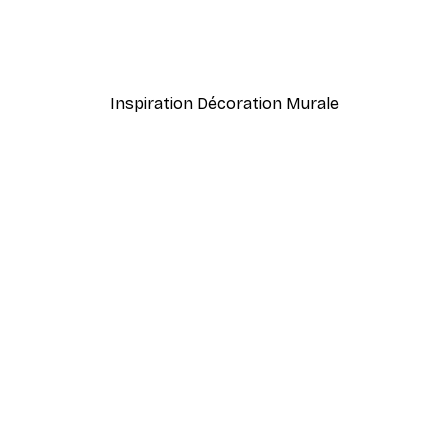
 Cheval Poster
Babar - Standing in the W
À partir de 9,07 €
12,95 €
Inspiration Décoration Murale