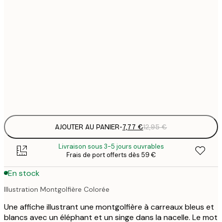
7
21x30 cm
1
12
30x40 cm
2
21
50x70 cm
3
Frame
options
AJOUTER AU PANIER
-
7,77 €
12,95 €
Livraison sous 3-5 jours ouvrables
Frais de port offerts dès 59 €
En stock
Illustration Montgolfière Colorée
Une affiche illustrant une montgolfière à carreaux bleus et
blancs avec un éléphant et un singe dans la nacelle. Le mot