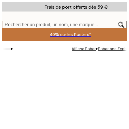
Skip
Frais de port offerts dès 59 €
to
main
content.
Rechercher un produit, un nom, une marque...
40% sur les Posters*
▸
▸
Affiche Babar
Babar and Zephir 