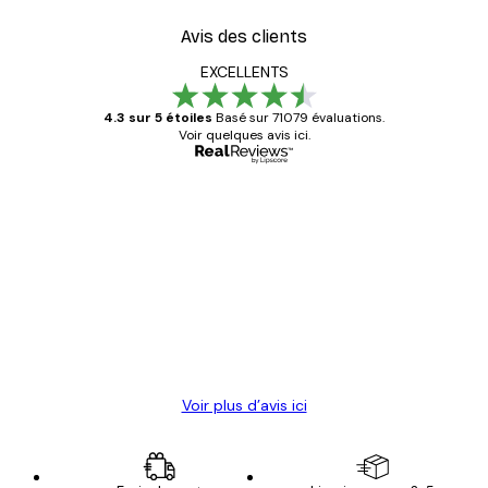
Avis des clients
EXCELLENTS
4.3 sur 5 étoiles
Basé sur 71079 évaluations.
Voir quelques avis ici.
Acheteur vérifié
Avis
des
Satisfaite !
clients
4 juin
Christelle K
Voir plus d’avis ici