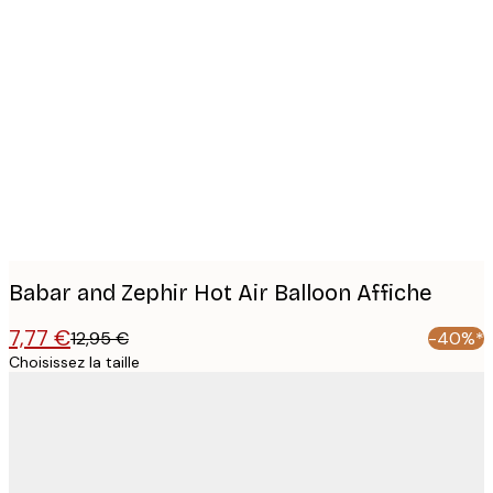
Product
images
Babar and Zephir Hot Air Balloon Affiche
7,77 €
12,95 €
-40%*
Choisissez la taille