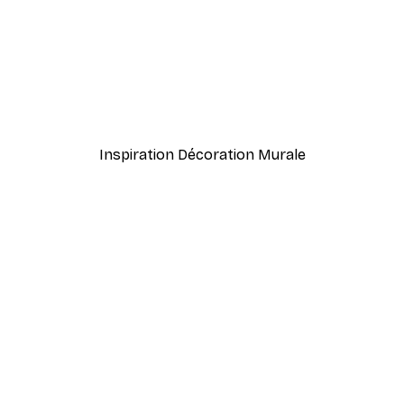
-40%*
Mer Poster
À partir de 12,87 €
21,45 €
Inspiration Décoration Murale