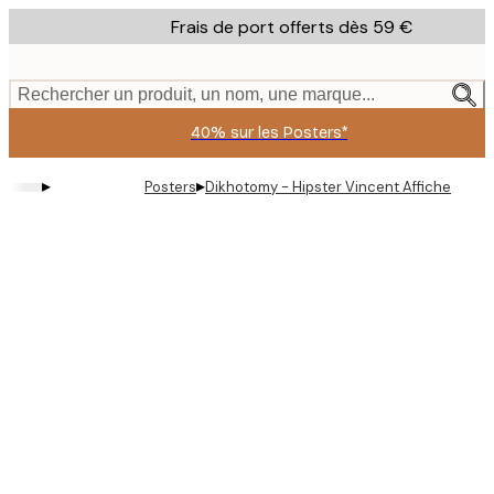
Skip
Frais de port offerts dès 59 €
to
main
content.
Rechercher un produit, un nom, une marque...
40% sur les Posters*
▸
▸
Posters
Dikhotomy - Hipster Vincent Affiche