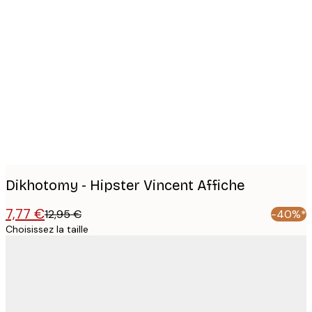
Product
images
Dikhotomy - Hipster Vincent Affiche
7,77 €
12,95 €
-40%*
Choisissez la taille