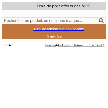
Skip
Frais de port offerts dès 59 €
to
main
content.
Rechercher un produit, un nom, une marque...
40% de remise sur les Posters*
0 min
0 s
Valable
jusqu'au
▸
▸
Cuisine
Hollywood Ramen - Rosi Feist Aff
:
2026-
08-
09