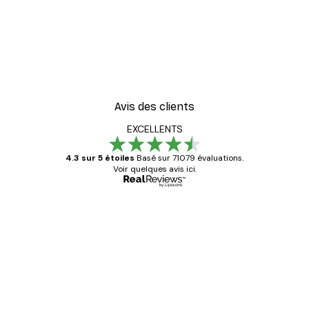
Avis des clients
EXCELLENTS
4.3 sur 5 étoiles
Basé sur 71079 évaluations.
Voir quelques avis ici.
Acheteur vérifié
Avis
des
Satisfaite !
clients
4 juin
Christelle K