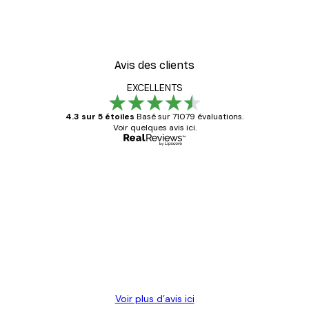
oster
Coco. Affiche
À partir de 9,07 €
12,95 €
Avis des clients
EXCELLENTS
4.3 sur 5 étoiles
Basé sur 71079 évaluations.
Voir quelques avis ici.
Acheteur vérifié
Avis
des
Satisfaite !
clients
4 juin
Christelle K
Voir plus d’avis ici