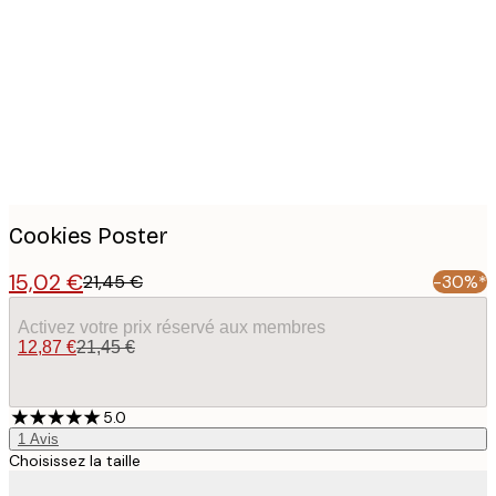
images
Cookies Poster
15,02 €
21,45 €
-30%*
Activez votre prix réservé aux membres
12,87 €
21,45 €
5.0
1
Avis
Choisissez la taille