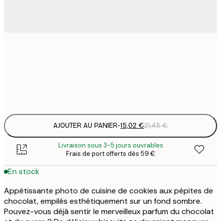
15
30x40 cm
2
Frame
options
AJOUTER AU PANIER
-
15,02 €
21,45 €
Livraison sous 3-5 jours ouvrables
Frais de port offerts dès 59 €
En stock
Appétissante photo de cuisine de cookies aux pépites de
chocolat, empilés esthétiquement sur un fond sombre.
Pouvez-vous déjà sentir le merveilleux parfum du chocolat