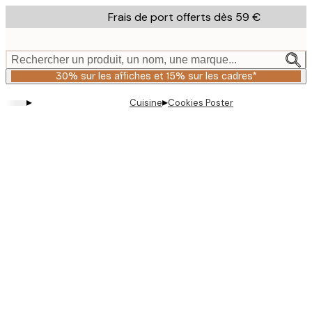
Skip
Frais de port offerts dès 59 €
to
main
content.
Rechercher un produit, un nom, une marque...
30% sur les affiches et 15% sur les cadres*
▸
▸
Cuisine
Cookies Poster
Product