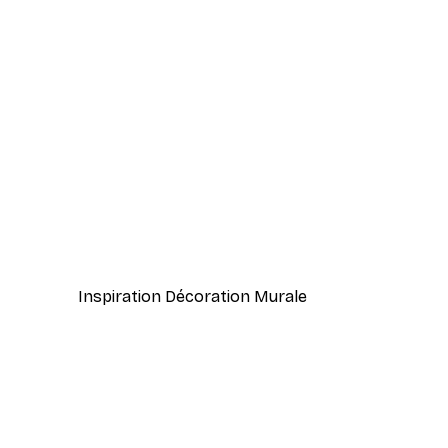
-40%*
Annika Persson - Paisible Mat
À partir de 7,77 €
12,95 €
Inspiration Décoration Murale