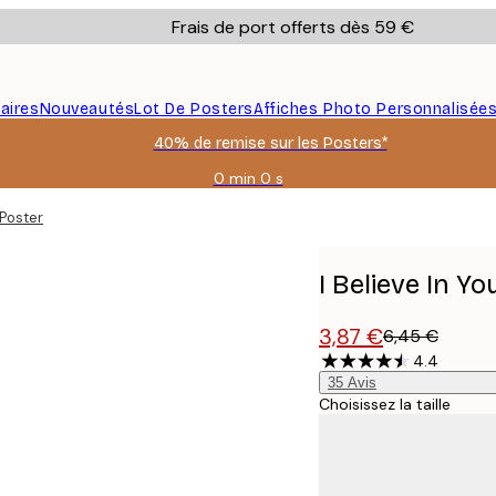
Frais de port offerts dès 59 €
aires
Nouveautés
Lot De Posters
Affiches Photo Personnalisée
40% de remise sur les Posters*
0 min
0 s
Valable
jusqu'au
 Poster
:
2026-
08-
I Believe In Yo
09
3,87 €
6,45 €
4.4
35
Avis
Choisissez la taille