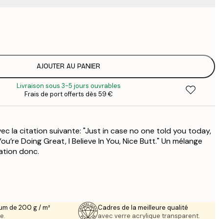
3
7
1
12
AJOUTER AU PANIER
2
Livraison sous 3-5 jours ouvrables
16
Frais de port offerts dès 59 €
2
c la citation suivante: "Just in case no one told you today,
ou’re Doing Great, I Believe In You, Nice Butt." Un mélange
ation donc.
um de 200 g / m²
Cadres de la meilleure qualité
e.
avec verre acrylique transparent.