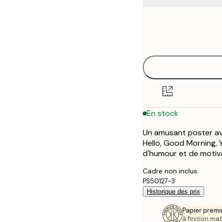
Frame
13x18 cm
options
21x30 cm
30x40 cm
40x50 cm
En stock
Un amusant poster ave
Hello, Good Morning, Y
d'humour et de motiv
Cadre non inclus.
PS50127-3
Historique des prix
Papier premi
à finition mat