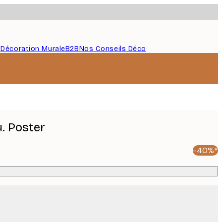
s
Décoration Murale
B2B
Nos Conseils Déco
u. Poster
-40%*