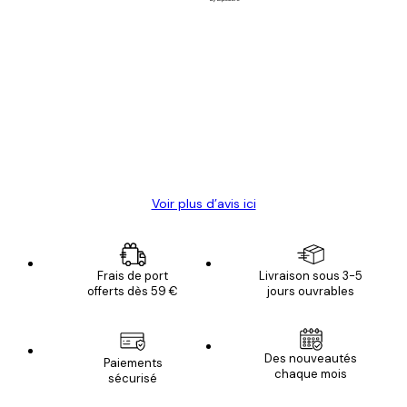
Acheteur vérifié
Avis
des
Satisfaite !
clients
4 juin
Christelle K
Voir plus d’avis ici
Frais de port
Livraison sous 3-5
offerts dès 59 €
jours ouvrables
Des nouveautés
Paiements
chaque mois
sécurisé