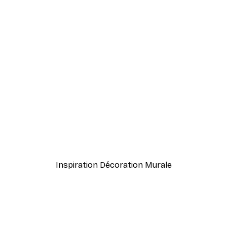
-40%*
 de Montagne Poster
Herbe de Plage Poster
À partir de 7,77 €
12,95 €
Inspiration Décoration Murale