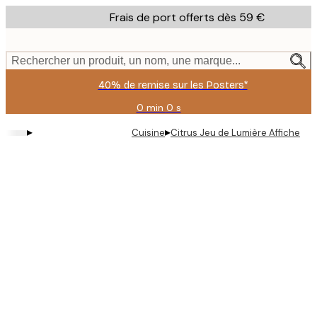
Skip
Frais de port offerts dès 59 €
to
main
content.
Rechercher un produit, un nom, une marque...
40% de remise sur les Posters*
0 min
0 s
Valable
jusqu'au
▸
▸
Cuisine
Citrus Jeu de Lumière Affiche
:
2026-
08-
09