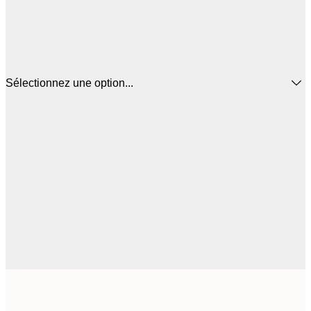
Sélectionnez une option...
16
50x50 cm
2