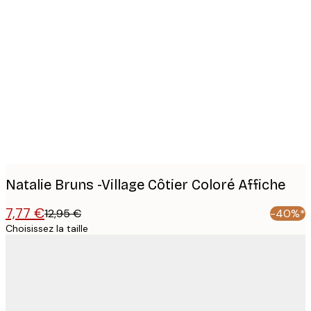
Product
images
Natalie Bruns -Village Côtier Coloré Affiche
7,77 €
12,95 €
-40%*
Choisissez la taille