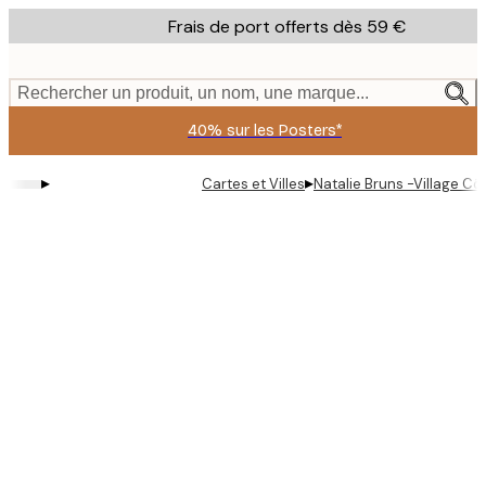
Skip
Frais de port offerts dès 59 €
to
main
content.
Rechercher un produit, un nom, une marque...
40% sur les Posters*
▸
▸
Cartes et Villes
Natalie Bruns -Village Côt