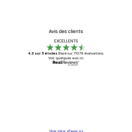
Lac Poster
Fashion Street Poster
À partir de 7,77 €
12,95 €
Avis des clients
EXCELLENTS
4.3 sur 5 étoiles
Basé sur 71079 évaluations.
Voir quelques avis ici.
Acheteur vérifié
Avis
des
Satisfaite !
clients
4 juin
Christelle K
Voir plus d’avis ici