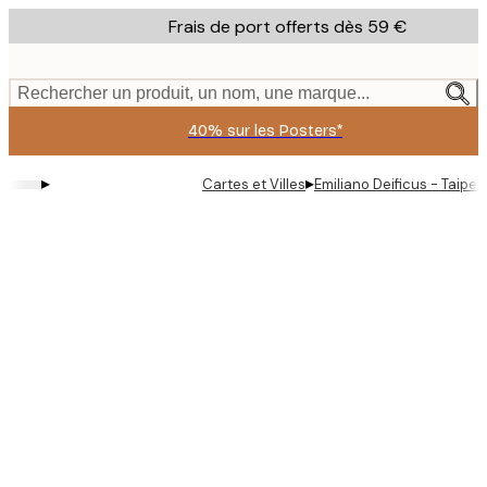
Skip
Frais de port offerts dès 59 €
to
main
content.
Rechercher un produit, un nom, une marque...
40% sur les Posters*
▸
▸
Cartes et Villes
Emiliano Deificus - Taipei