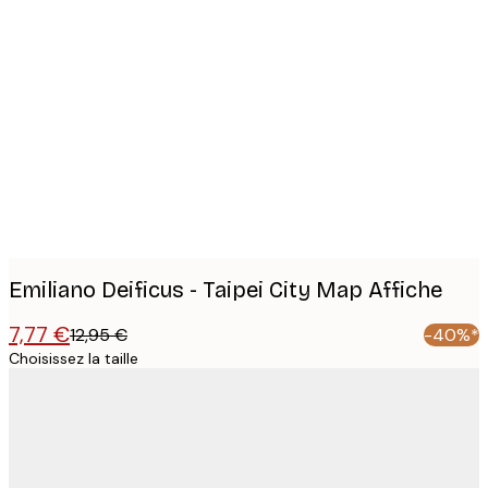
Product
images
Emiliano Deificus - Taipei City Map Affiche
7,77 €
12,95 €
-40%*
Choisissez la taille