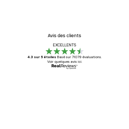
Avis des clients
EXCELLENTS
4.3 sur 5 étoiles
Basé sur 71079 évaluations.
Voir quelques avis ici.
Acheteur vérifié
Avis
des
Satisfaite !
clients
4 juin
Christelle K