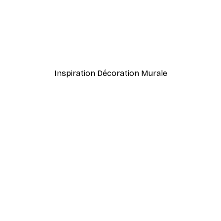
-40%*
meux Poster
Coco. Affiche
À partir de 7,77 €
12,95 €
Inspiration Décoration Murale