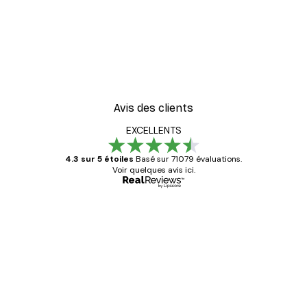
Avis des clients
EXCELLENTS
4.3 sur 5 étoiles
Basé sur 71079 évaluations.
Voir quelques avis ici.
Acheteur vérifié
Avis
des
Satisfaite !
clients
4 juin
Christelle K