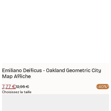
Product
images
Emiliano Deificus - Oakland Geometric City
Map Affiche
7,77 €
12,95 €
-40%*
Choisissez la taille