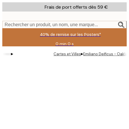
Skip
Frais de port offerts dès 59 €
to
main
content.
Rechercher un produit, un nom, une marque...
40% de remise sur les Posters*
0 min
0 s
Valable
jusqu'au
▸
▸
Cartes et Villes
Emiliano Deificus - Oakl
:
2026-
08-
09