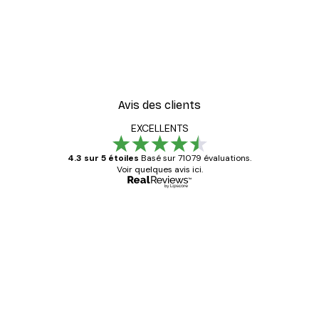
Avis des clients
EXCELLENTS
4.3 sur 5 étoiles
Basé sur 71079 évaluations.
Voir quelques avis ici.
Acheteur vérifié
Avis
des
Satisfaite !
clients
4 juin
Christelle K