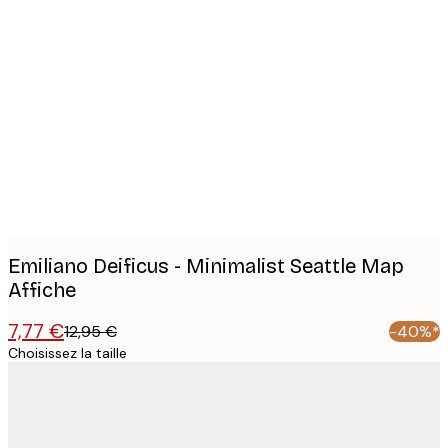
Product
images
Emiliano Deificus - Minimalist Seattle Map
Affiche
7,77 €
12,95 €
-40%*
Choisissez la taille