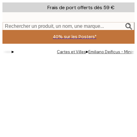
Skip
Frais de port offerts dès 59 €
to
main
content.
Rechercher un produit, un nom, une marque...
40% sur les Posters*
▸
▸
Cartes et Villes
Emiliano Deificus - Minima