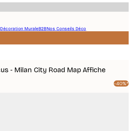
s
Décoration Murale
B2B
Nos Conseils Déco
cus - Milan City Road Map Affiche
-40%*