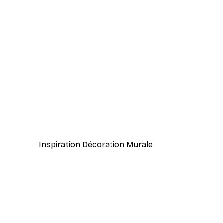
-40%*
Vue Matinale sur le Lac Poste
À partir de 7,77 €
12,95 €
Inspiration Décoration Murale