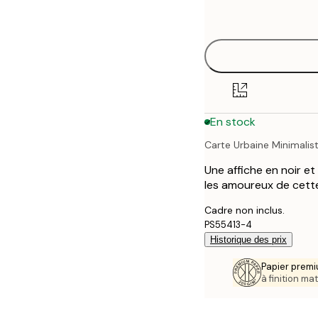
options
30x40 cm
40x50 cm
50x70 cm
En stock
70x100 cm
Carte Urbaine Minimalis
100x150 cm
Une affiche en noir et
les amoureux de cette v
Cadre non inclus.
PS55413-4
Historique des prix
Papier premi
à finition mat