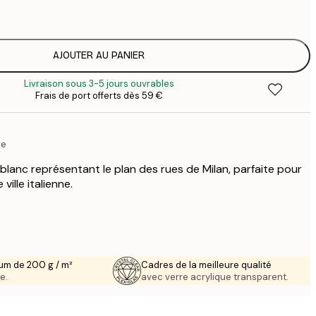
1
12
2
16
AJOUTER AU PANIER
2
Livraison sous 3-5 jours ouvrables
19
Frais de port offerts dès 59 €
3
26
4
te
64
 blanc représentant le plan des rues de Milan, parfaite pour
ille italienne.
um de 200 g / m²
Cadres de la meilleure qualité
e.
avec verre acrylique transparent.