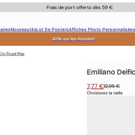
Frais de port offerts dès 59 €
aires
Nouveautés
Lot De Posters
Affiches Photo Personnalisée
40% sur les Posters*
 City Road Map Affiche
Emiliano Deifi
7,77 €
12,95 €
Choisissez la taille