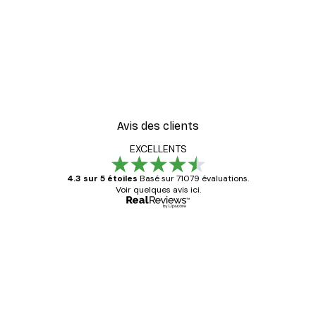
-40%*
ster
Coco. Affiche
À partir de 7,77 €
12,95 €
Avis des clients
EXCELLENTS
4.3 sur 5 étoiles
Basé sur 71079 évaluations.
Voir quelques avis ici.
Acheteur vérifié
Avis
des
Satisfaite !
clients