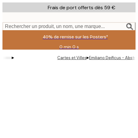
Skip
Frais de port offerts dès 59 €
to
main
content.
Rechercher un produit, un nom, une marque...
40% de remise sur les Posters*
0 min
0 s
Valable
jusqu'au
▸
▸
Cartes et Villes
Emiliano Deificus - Abstra
:
2026-
08-
09