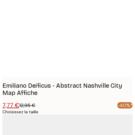
Product
images
Emiliano Deificus - Abstract Nashville City
Map Affiche
7,77 €
12,95 €
-40%*
Choisissez la taille