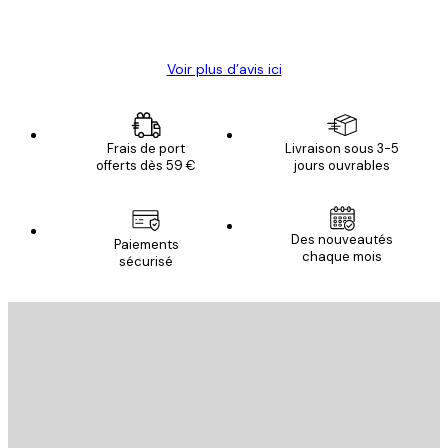
4 juin
Christelle K
Voir plus d’avis ici
Frais de port
Livraison sous 3-5
offerts dès 59 €
jours ouvrables
Des nouveautés
Paiements
chaque mois
sécurisé
Email