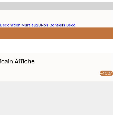
s
Décoration Murale
B2B
Nos Conseils Déco
cain Affiche
-40%*