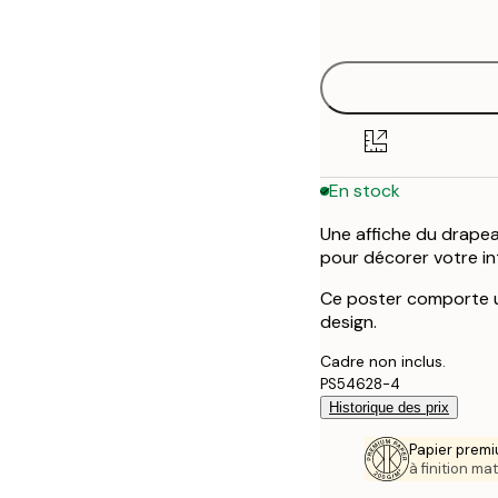
options
30x40 cm
40x50 cm
50x70 cm
En stock
70x100 cm
Une affiche du drapea
pour décorer votre int
Ce poster comporte u
design.
Cadre non inclus.
PS54628-4
Historique des prix
Papier premi
à finition mat