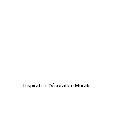
-40%*
Vue Matinale sur le Lac Poste
À partir de 7,77 €
12,95 €
Inspiration Décoration Murale