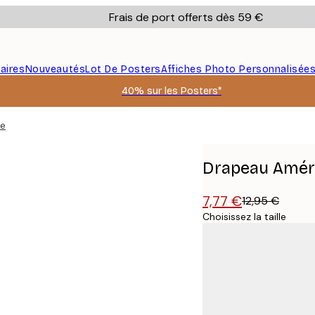
Frais de port offerts dès 59 €
aires
Nouveautés
Lot De Posters
Affiches Photo Personnalisée
40% sur les Posters*
he
Drapeau Améri
7,77 €
12,95 €
Choisissez la taille