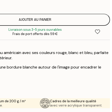
1
12
2
16
AJOUTER AU PANIER
2
Livraison sous 3-5 jours ouvrables
19
Frais de port offerts dès 59 €
3
26
4
u américain avec ses couleurs rouge, blanc et bleu, parfaite
érieur.
ne bordure blanche autour de l'image pour encadrer le
um de 200 g / m²
Cadres de la meilleure qualité
e.
avec verre acrylique transparent.