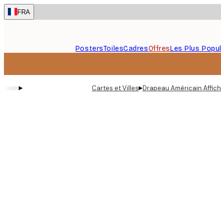
Skip
FRA
to
main
content.
Posters
Toiles
Cadres
Offres
Les Plus Popul
▸
▸
Cartes et Villes
Drapeau Américain Affic