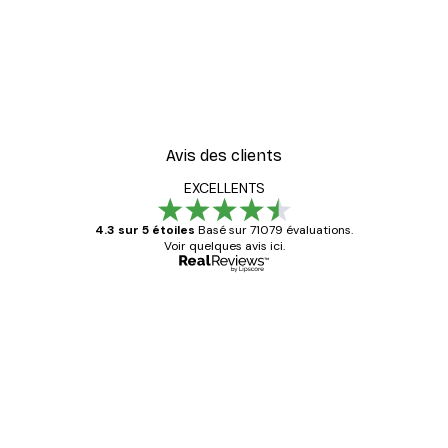
Avis des clients
EXCELLENTS
4.3 sur 5 étoiles
Basé sur 71079 évaluations.
Voir quelques avis ici.
Acheteur vérifié
Avis
des
Satisfaite !
clients
4 juin
Christelle K