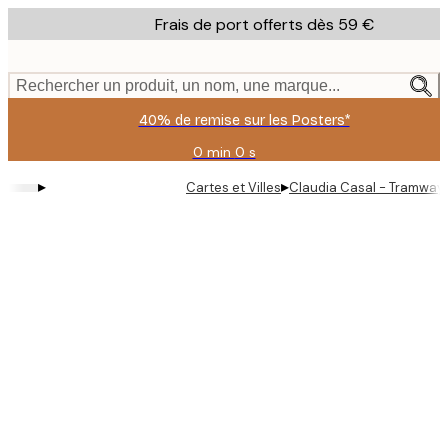
Skip
Frais de port offerts dès 59 €
to
main
content.
Rechercher un produit, un nom, une marque...
40% de remise sur les Posters*
0 min
0 s
Valable
jusqu'au
▸
▸
Cartes et Villes
Claudia Casal - Tramway 
:
2026-
08-
09