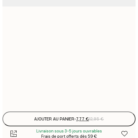
7
21x30 cm
1
12
30x40 cm
2
19
50x70 cm
3
26
70x100 cm
4
64
100x150 cm
Frame
options
AJOUTER AU PANIER
-
7,77 €
12,95 €
Livraison sous 3-5 jours ouvrables
Frais de port offerts dès 59 €