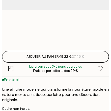
19
50x50 cm
2
Frame
options
AJOUTER AU PANIER
-
19,22 €
27,45 €
Livraison sous 3-5 jours ouvrables
Frais de port offerts dès 59 €
En stock
Une affiche moderne qui transforme la nourriture rapide en
nature morte artistique, parfaite pour une décoration
originale.
Cadre non inclus.