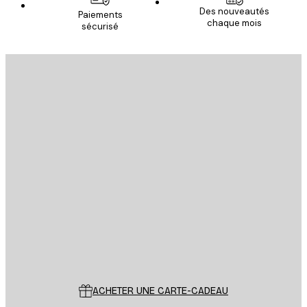
Des nouveautés
Paiements
chaque mois
sécurisé
Email
ENVOYER
Store
Poster Store
Service Client
ACHETER UNE CARTE-CADEAU