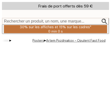
Skip
Frais de port offerts dès 59 €
to
main
content.
Rechercher un produit, un nom, une marque...
30% sur les affiches et 15% sur les cadres*
0 min
0 s
Valable
jusqu'au
▸
▸
Posters
Artem Pozdniakov - Opulent Fast Food Tab
:
2026-
08-
06
Product