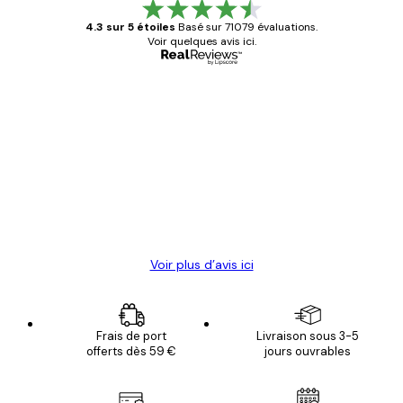
4.3 sur 5 étoiles
Basé sur 71079 évaluations.
Voir quelques avis ici.
Acheteur vérifié
Avis
des
Satisfaite !
clients
4 juin
Christelle K
Voir plus d’avis ici
Frais de port
Livraison sous 3-5
offerts dès 59 €
jours ouvrables