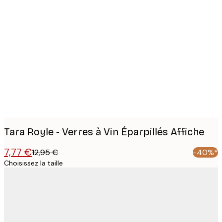
Product
images
Tara Royle - Verres à Vin Éparpillés Affiche
7,77 €
12,95 €
-40%*
Choisissez la taille