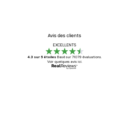
Avis des clients
EXCELLENTS
4.3 sur 5 étoiles
Basé sur 71079 évaluations.
Voir quelques avis ici.
Acheteur vérifié
Avis
des
Satisfaite !
clients
4 juin
Christelle K