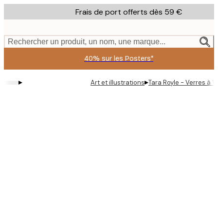
Skip
Frais de port offerts dès 59 €
to
main
content.
Rechercher un produit, un nom, une marque...
40% sur les Posters*
▸
▸
Art et illustrations
Tara Royle - Verres à Vi