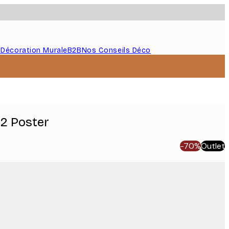
s
Décoration Murale
B2B
Nos Conseils Déco
2 Poster
-70%
Outlet