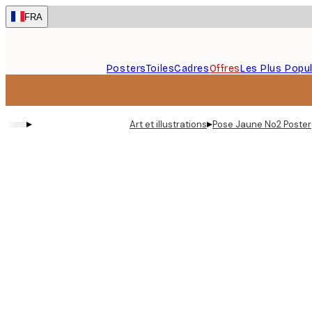
Skip
FRA
to
main
content.
Posters
Toiles
Cadres
Offres
Les Plus Popul
▸
▸
Art et illustrations
Pose Jaune No2 Poster