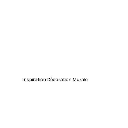
-70%
Outlet
Texture Vieux Bois Poster
À partir de 3,88 €
12,95 €
Inspiration Décoration Murale