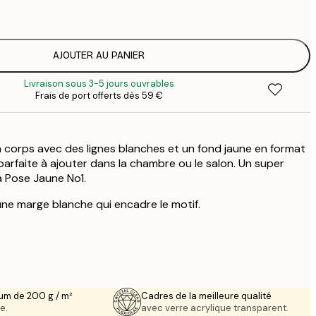
1
5
2
8
AJOUTER AU PANIER
3
Livraison sous 3-5 jours ouvrables
Frais de port offerts dès 59 €
un corps avec des lignes blanches et un fond jaune en format
parfaite à ajouter dans la chambre ou le salon. Un super
à Pose Jaune No1.
ne marge blanche qui encadre le motif.
um de 200 g / m²
Cadres de la meilleure qualité
e.
avec verre acrylique transparent.