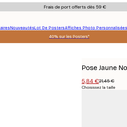
Frais de port offerts dès 59 €
aires
Nouveautés
Lot De Posters
Affiches Photo Personnalisée
40% sur les Posters*
Pose Jaune No
5,84 €
21,45 €
Choisissez la taille